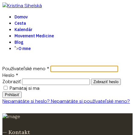
Domov
Cesta
Kalendár
Movement Medicine
Blog
">
O mne
Používateľské meno
*
Heslo
*
Zobraziť
Zobraziť heslo
Pamätaj si ma
Prihlásiť
Nepamätáte si heslo?
Nepamätáte si používateľské meno?
— Kontakt