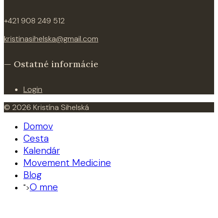
+421 908 249 512
kristinasihelska@gmail.com
— Ostatné informácie
Login
© 2026 Kristína Sihelská
Domov
Cesta
Kalendár
Movement Medicine
Blog
O mne
">